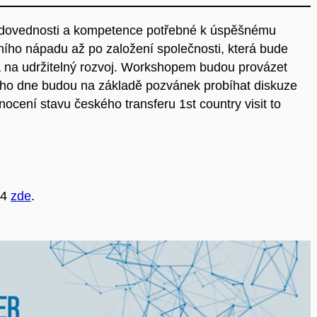
vé dovednosti a kompetence potřebné k úspěšnému
ího nápadu až po založení společnosti, která bude
a na udržitelný rozvoj. Workshopem budou provázet
ho dne budou na základě pozvánek probíhat diskuze
cení stavu českého transferu 1st country visit to
24
zde
.