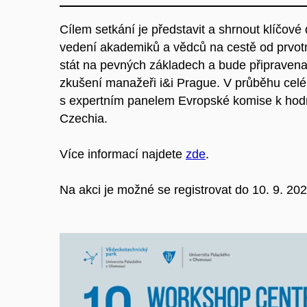
Cílem setkání je představit a shrnout klíčo
vedení akademiků a vědců na cestě od prvotn
stát na pevných základech a bude připraven
zkušení manažeři i&i Prague.
V průběhu celé
s expertním panelem Evropské komise k hodno
Czechia.
Více informací najdete
zde
.
Na akci je možné se registrovat do 10. 9. 20