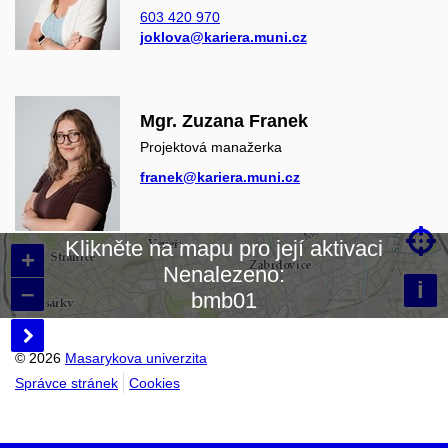
603 420 970
joklova@kariera.muni.cz
Mgr. Zuzana Franek
Projektová manažerka
franek@kariera.muni.cz

Klikněte na mapu pro její aktivaci
+
Nenalezeno:
Načítám mapu…
i
–
bmb01

© 2026
Masarykova univerzita
Správce stránek
Cookies