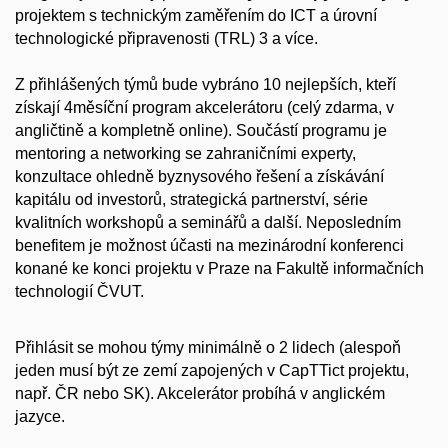
projektem s technickým zaměřením do ICT a úrovní
technologické připravenosti (TRL) 3 a více.
Z přihlášených týmů bude vybráno 10 nejlepších, kteří
získají 4měsíční program akcelerátoru (celý zdarma, v
angličtině a kompletně online). Součástí programu je
mentoring a networking se zahraničními experty,
konzultace ohledně byznysového řešení a získávání
kapitálu od investorů, strategická partnerství, série
kvalitních workshopů a seminářů a další. Neposledním
benefitem je možnost účasti na mezinárodní konferenci
konané ke konci projektu v Praze na Fakultě informačních
technologií ČVUT.
Přihlásit se mohou týmy minimálně o 2 lidech (alespoň
jeden musí být ze zemí zapojených v CapTTict projektu,
např. ČR nebo SK). Akcelerátor probíhá v anglickém
jazyce.