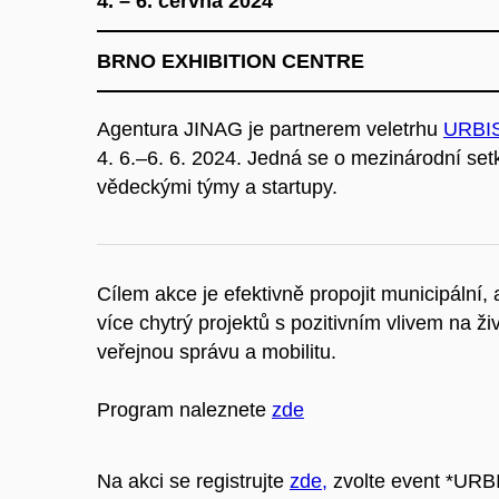
4. – 6. června 2024
BRNO EXHIBITION CENTRE
Agentura JINAG je partnerem veletrhu
URBIS
4. 6.
–
6. 6. 2024. Jedná se o mezinárodní setk
vědeckými týmy a startupy.
Cílem akce je efektivně propojit municipální,
více chytrý projektů s pozitivním vlivem na živ
veřejnou správu a mobilitu.
Program naleznete
zde
Na akci se registrujte
zde,
zvolte event *URB